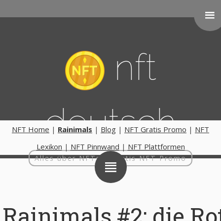
nft
deutsch
NFT Home
|
Rainimals
|
Blog
|
NFT Gratis Promo
|
NFT
Lexikon
|
NFT Pinnwand
|
NFT Plattformen
Alles über NFTs | Gratis NFT Promo
Rainimals #2: die Ro