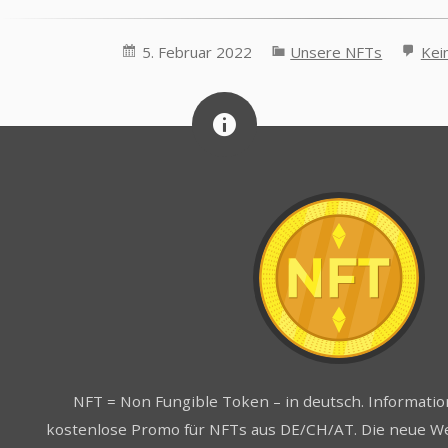
5. Februar 2022
Unsere NFTs
Kei
NFT = Non Fungible Token – in deutsch. Informati
kostenlose Promo für NFTs aus DE/CH/AT. Die neue We