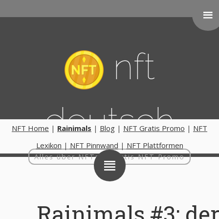
nft
deutsch
NFT Home
|
Rainimals
|
Blog
|
NFT Gratis Promo
|
NFT
Lexikon
|
NFT Pinnwand
|
NFT Plattformen
Alles über NFTs | Gratis NFT Promo
Rainimals #3: der